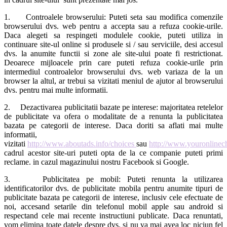
1. Controalele browserului: Puteti seta sau modifica comenzile
browserului dvs. web pentru a accepta sau a refuza cookie-urile.
Daca alegeti sa respingeti modulele cookie, puteti utiliza in
continuare site-ul online si produsele si / sau serviciile, desi accesul
dvs. la anumite functii si zone ale site-ului poate fi restrictionat.
Deoarece mijloacele prin care puteti refuza cookie-urile prin
intermediul controalelor browserului dvs. web variaza de la un
browser la altul, ar trebui sa vizitati meniul de ajutor al browserului
dvs. pentru mai multe informatii.
2. Dezactivarea publicitatii bazate pe interese: majoritatea retelelor
de publicitate va ofera o modalitate de a renunta la publicitatea
bazata pe categorii de interese. Daca doriti sa aflati mai multe
informatii,
vizitati
http://www.aboutads.info/choices
sau
http://www.youronlinec
cadrul acestor site-uri puteti opta de la ce companie puteti primi
reclame. in cazul magazinului nostru Facebook si Google.
3. Publicitatea pe mobil: Puteti renunta la utilizarea
identificatorilor dvs. de publicitate mobila pentru anumite tipuri de
publicitate bazata pe categorii de interese, inclusiv cele efectuate de
noi, accesand setarile din telefonul mobil apple sau android si
respectand cele mai recente instructiuni publicate. Daca renuntati,
vom elimina toate datele despre dvs. si nu va mai avea loc niciun fel