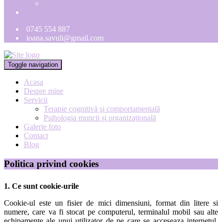
Contact Rapid
0745 554 887
ioana.savuli@gmail.com
Toggle navigation
Acasa
Despre mine
Servicii
Terapie cognitivă şi comportamentală
Psihologia muncii și organizațională
Galerie foto
Contact
Blog
Politica privind cookies
1.
Ce sunt cookie-urile
Cookie-ul este un fisier de mici dimensiuni, format din litere si
numere, care va fi stocat pe computerul, terminalul mobil sau alte
echipamente ale unui utilizator de pe care se acceseaza internetul.