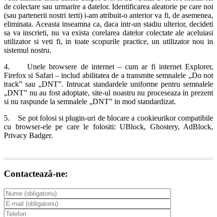
de colectare sau urmarire a datelor. Identificarea aleatorie pe care noi
(sau partenerii nostri terti) i-am atribuit-o anterior va fi, de asemenea,
eliminata. Aceasta inseamna ca, daca intr-un stadiu ulterior, decideti
sa va inscrieti, nu va exista corelarea datelor colectate ale aceluiasi
utilizator si veti fi, in toate scopurile practice, un utilizator nou in
sistemul nostru.
4. Unele browsere de internet – cum ar fi internet Explorer,
Firefox si Safari – includ abilitatea de a transmite semnalele „Do not
track” sau „DNT”. Intrucat standardele uniforme pentru semnalele
„DNT” nu au fost adoptate, site-ul noastru nu proceseaza in prezent
si nu raspunde la semnalele „DNT” in mod standardizat.
5. Se pot folosi si plugin-uri de blocare a cookieurikor compatibile
cu browser-ele pe care le folositi: UBlock, Ghostery, AdBlock,
Privacy Badger.
Contactează-ne: