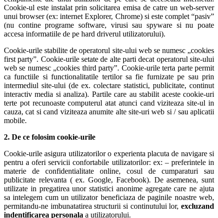
Cookie-ul este instalat prin solicitarea emisa de catre un web-server
unui browser (ex: internet Explorer, Chrome) si este complet “pasiv”
(nu contine programe software, virusi sau spyware si nu poate
accesa informatiile de pe hard driverul utilizatorului).
Cookie-urile stabilite de operatorul site-ului web se numesc „cookies
first party”. Cookie-urile setate de alte parti decat operatorul site-ului
web se numesc „cookies third party”. Cookie-urile terta parte permit
ca functiile si functionalitatile tertilor sa fie furnizate pe sau prin
intermediul site-ului (de ex. colectare statistici, publicitate, continut
interactiv media si analiza). Partile care au stabilit aceste cookie-uri
terte pot recunoaste computerul atat atunci cand viziteaza site-ul in
cauza, cat si cand viziteaza anumite alte site-uri web si / sau aplicatii
mobile.
2. De ce folosim cookie-urile
Cookie-urile asigura utilizatorilor o experienta placuta de navigare si
pentru a oferi servicii confortabile utilizatorilor: ex: – preferintele in
materie de confidentialitate online, cosul de cumparaturi sau
publicitate relevanta ( ex. Google, Facebook). De asemenea, sunt
utilizate in pregatirea unor statistici anonime agregate care ne ajuta
sa intelegem cum un utilizator beneficiaza de paginile noastre web,
permitandu-ne imbunatatirea structurii si continutului lor,
excluzand
indentificarea personala
a utilizatorului.