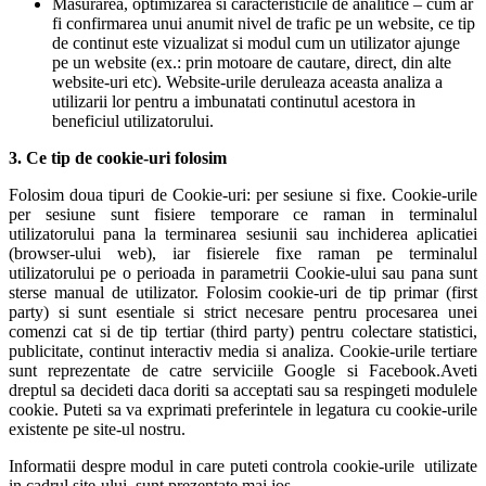
Masurarea, optimizarea si caracteristicile de analitice – cum ar
fi confirmarea unui anumit nivel de trafic pe un website, ce tip
de continut este vizualizat si modul cum un utilizator ajunge
pe un website (ex.: prin motoare de cautare, direct, din alte
website-uri etc). Website-urile deruleaza aceasta analiza a
utilizarii lor pentru a imbunatati continutul acestora in
beneficiul utilizatorului.
3. Ce tip de cookie-uri folosim
Folosim doua tipuri de Cookie-uri: per sesiune si fixe. Cookie-urile
per sesiune sunt fisiere temporare ce raman in terminalul
utilizatorului pana la terminarea sesiunii sau inchiderea aplicatiei
(browser-ului web), iar fisierele fixe raman pe terminalul
utilizatorului pe o perioada in parametrii Cookie-ului sau pana sunt
sterse manual de utilizator. Folosim cookie-uri de tip primar (first
party) si sunt esentiale si strict necesare pentru procesarea unei
comenzi cat si de tip tertiar (third party) pentru colectare statistici,
publicitate, continut interactiv media si analiza. Cookie-urile tertiare
sunt reprezentate de catre serviciile Google si Facebook.Aveti
dreptul sa decideti daca doriti sa acceptati sau sa respingeti modulele
cookie. Puteti sa va exprimati preferintele in legatura cu cookie-urile
existente pe site-ul nostru.
Informatii despre modul in care puteti controla cookie-urile utilizate
in cadrul site-ului sunt prezentate mai jos.