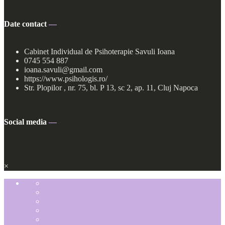
Date contact
—
Cabinet Individual de Psihoterapie Savuli Ioana
0745 554 887
ioana.savuli@gmail.com
https://www.psihologis.ro/
Str. Plopilor , nr. 75, bl. P 13, sc 2, ap. 11, Cluj Napoca
Social media
—
×